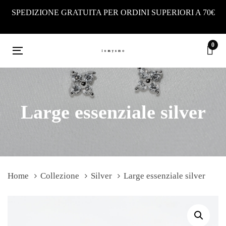
Skip
Skip
SPEDIZIONE GRATUITA PER ORDINI SUPERIORI A 70€
links
to
primary
0
navigation
Toggle
Skip
navigation
to
content
Large essenziale silver
Home
Collezione
Silver
Large essenziale silver