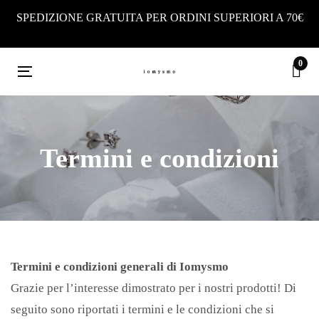
Skip
Skip
SPEDIZIONE GRATUITA PER ORDINI SUPERIORI A 70€
links
to
primary
0
navigation
Toggle
Skip
navigation
to
content
Termini e condizioni
Termini e condizioni generali di Iomysmo
Grazie per l’interesse dimostrato per i nostri prodotti! Di
seguito sono riportati i termini e le condizioni che si