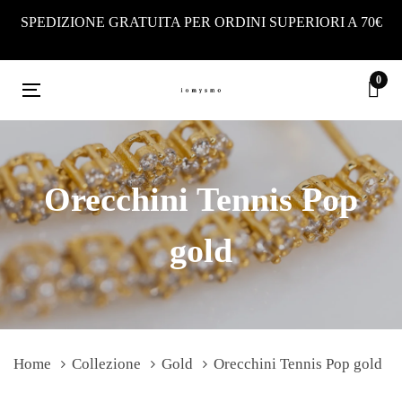
Skip
Skip
SPEDIZIONE GRATUITA PER ORDINI SUPERIORI A 70€
links
to
primary
0
navigation
Toggle
Skip
navigation
to
content
Orecchini Tennis Pop
gold
Home
Collezione
Gold
Orecchini Tennis Pop gold