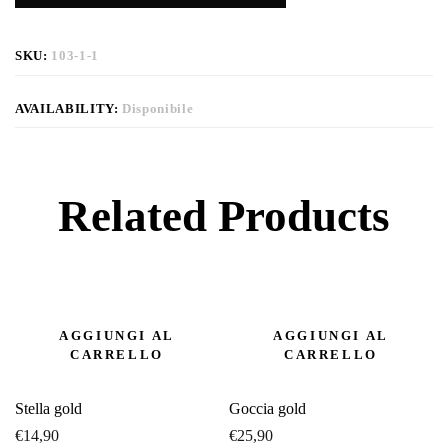
SKU:
103-1-1
AVAILABILITY:
Disponibile
Related Products
AGGIUNGI AL
AGGIUNGI AL
CARRELLO
CARRELLO
Stella gold
Goccia gold
€
14,90
€
25,90