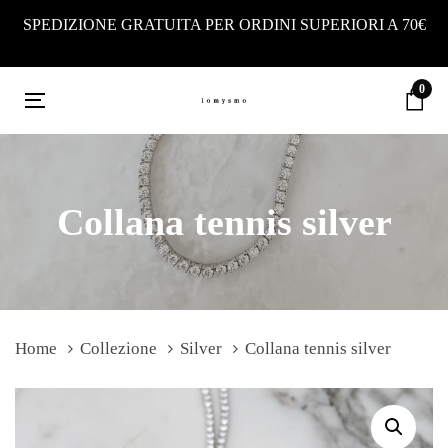
Skip
Skip
SPEDIZIONE GRATUITA PER ORDINI SUPERIORI A 70€
links
to
primary
0
navigation
Toggle
Skip
navigation
to
content
Collana tennis silver
Home
Collezione
Silver
Collana tennis silver