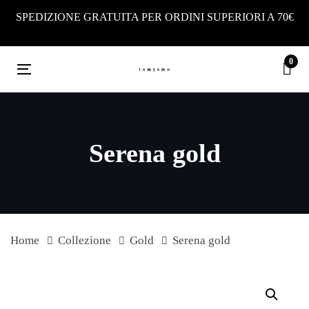
Skip
Skip
SPEDIZIONE GRATUITA PER ORDINI SUPERIORI A 70€
links
to
primary
0
navigation
Toggle
Skip
navigation
to
content
Serena gold
Home
Collezione
Gold
Serena gold