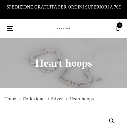
Skip
Skip
SPEDIZIONE GRATUITA PER ORDINI SUPERIORI A 70€
links
to
primary
0
navigation
Toggle
Skip
navigation
to
content
Heart hoops
Home
Collezione
Silver
Heart hoops