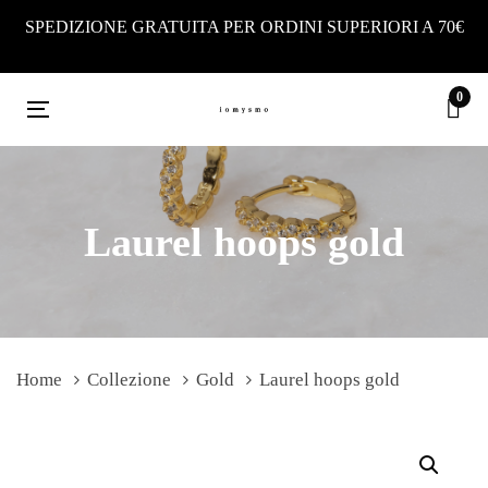
Skip
Skip
SPEDIZIONE GRATUITA PER ORDINI SUPERIORI A 70€
links
to
primary
0
navigation
Toggle
Skip
navigation
to
content
Laurel hoops gold
Home
Collezione
Gold
Laurel hoops gold
Laurel
hoops